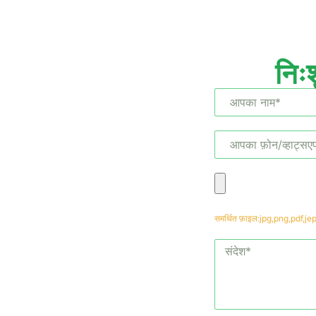
निःश
ाओं के
ा प्राप्त
कियां
समर्थित फ़ाइल:jpg,png,pdf,
ं।