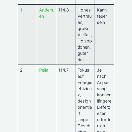
1
Anders
114.8
Hohes
Kann
en
Vertrau
teuer
en,
sein
große
Vielfalt,
Holzop
tionen,
guter
Ruf
2
Pella
114.7
Fokus
Je
auf
nach
Energie
Anpas
effizien
sung
z,
können
design
längere
orientie
Lieferz
rt,
eiten
lange
erforde
Geschi
rlich
chte
sein