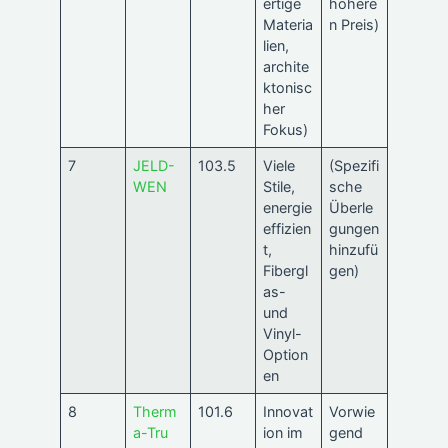
ertige
höhere
Materia
n Preis)
lien,
archite
ktonisc
her
Fokus)
7
JELD-
103.5
Viele
(Spezifi
WEN
Stile,
sche
energie
Überle
effizien
gungen
t,
hinzufü
Fibergl
gen)
as-
und
Vinyl-
Option
en
8
Therm
101.6
Innovat
Vorwie
a-Tru
ion im
gend