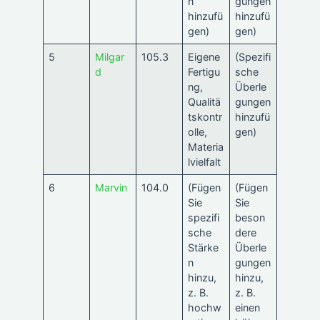
n
gungen
hinzufü
hinzufü
gen)
gen)
5
Milgar
105.3
Eigene
(Spezifi
d
Fertigu
sche
ng,
Überle
Qualitä
gungen
tskontr
hinzufü
olle,
gen)
Materia
lvielfalt
6
Marvin
104.0
(Fügen
(Fügen
Sie
Sie
spezifi
beson
sche
dere
Stärke
Überle
n
gungen
hinzu,
hinzu,
z. B.
z. B.
hochw
einen