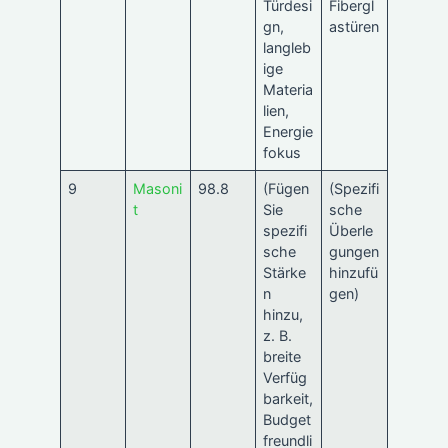
Türdesi
Fibergl
gn,
astüren
langleb
ige
Materia
lien,
Energie
fokus
9
Masoni
98.8
(Fügen
(Spezifi
t
Sie
sche
spezifi
Überle
sche
gungen
Stärke
hinzufü
n
gen)
hinzu,
z. B.
breite
Verfüg
barkeit,
Budget
freundli