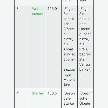
3
Wetter
106.9
(Fügen
(Fügen
schutz
Sie
Sie
spezifi
beson
sche
dere
Stärke
Überle
n
gungen
hinzu,
hinzu,
z. B.
z. B.
Anpas
Preis,
sungso
begren
ptionen
zte
,
Verfüg
einziga
barkeit
rtige
)
Materia
lien)
4
Stanley
106.5
(Beson
(Spezifi
dere
sche
Stärke
Überle