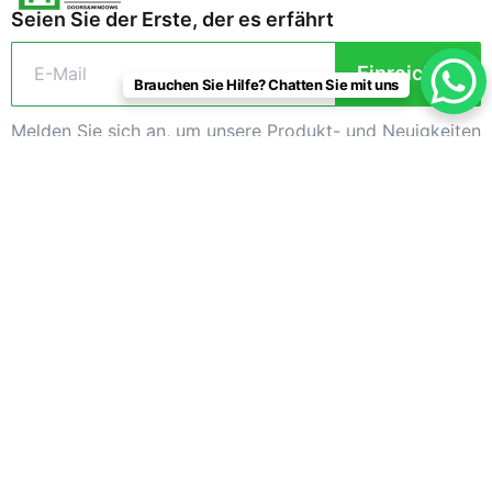
Seien Sie der Erste, der es erfährt
Einreichen
Brauchen Sie Hilfe? Chatten Sie mit uns
Melden Sie sich an, um unsere Produkt- und Neuigkeiten
zu erhalten.
KATEGORIEN
SCHNELLE
LINKS
KONTAKTINFORMATIONEN
Innentüren
Über uns
ADDR.
Außentüren
Raum 1303-1306, Gebäude
Fabrik
2, Wanda Plaza,
Terrassentüren
Anpassung
Schwanensee, Bezirk
Kommerzielle
Shushan, Hefei, Anhui,
Hotelprojektpaket
Türen
China
Komplettpaket
Projekt
0086-551-65566895
fürs ganze
Windows