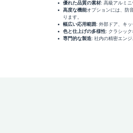
優れた品質の素材
: 高級アルミ
高度な機能
オプションには、防
ります。
幅広い応用範囲
: 外部ドア、キ
色と仕上げの多様性
: クラシ
専門的な製造
: 社内の精密エン