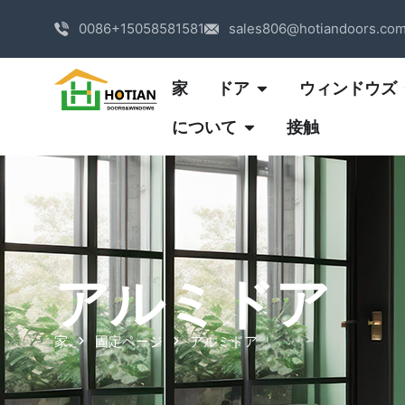
0086+15058581581
sales806@hotiandoors.co
家
ドア
ウィンドウズ
について
接触
アルミドア
家
固定ページ
アルミドア