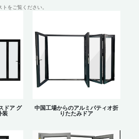
ストをご覧ください。
スドア グ
中国工場からのアルミパティオ折
外装
りたたみドア