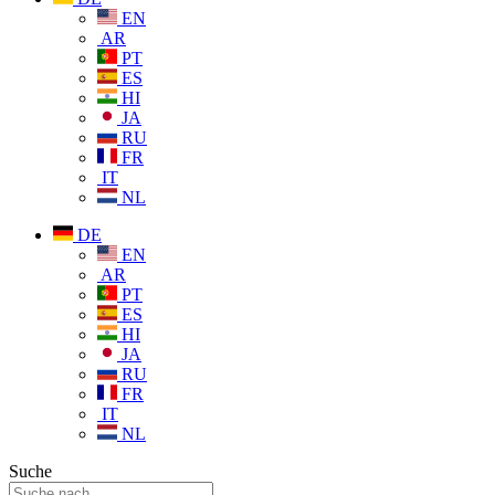
EN
AR
PT
ES
HI
JA
RU
FR
IT
NL
DE
EN
AR
PT
ES
HI
JA
RU
FR
IT
NL
Suche