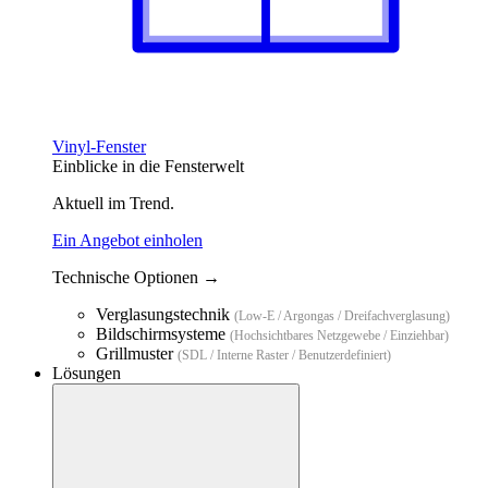
Vinyl-Fenster
Einblicke in die Fensterwelt
Aktuell im Trend.
Ein Angebot einholen
Technische Optionen →
Verglasungstechnik
(Low-E / Argongas / Dreifachverglasung)
Bildschirmsysteme
(Hochsichtbares Netzgewebe / Einziehbar)
Grillmuster
(SDL / Interne Raster / Benutzerdefiniert)
Lösungen