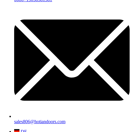
sales806@hotiandoors.com
DE