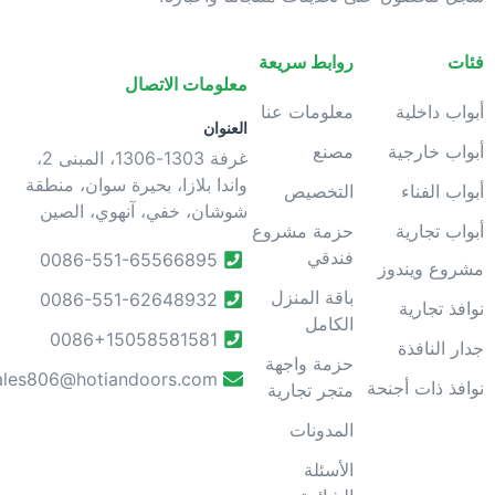
ئات
روابط سريعة
معلومات الاتصال
بواب داخلية
معلومات عنا
العنوان
بواب خارجية
مصنع
غرفة 1303-1306، المبنى 2،
واندا بلازا، بحيرة سوان، منطقة
بواب الفناء
التخصيص
شوشان، خفي، آنهوي، الصين
بواب تجارية
حزمة مشروع
فندقي
0086-551-65566895
شروع ويندوز
باقة المنزل
0086-551-62648932
وافذ تجارية
الكامل
0086+15058581581
دار النافذة
حزمة واجهة
sales806@hotiandoors.com
وافذ ذات أجنحة
متجر تجارية
المدونات
الأسئلة