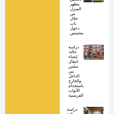
مظهر
المنزل
من
خلال
باب
دخول
مخصص
دراسة
حالة:
إنشاء
انتقال
سلس
بين
الداخل
والخارج
باستخدام
الأبواب
الفرنسية
دراسة
حالة: