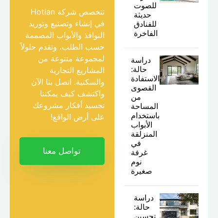
للصوت
تتخصص شركة Hotian
حديثة
في إنشاء وتصنيع وتوريد
للفنادق
الفاخرة
النوافذ والأبواب المصممة
حسب الطلب، وتقدم حلولاً
لمجموعة متنوعة من
دراسة
حالة:
المشاريع التجارية
الاستفادة
والسكنية. اتصل بنا الآن
القصوى
واكتشف كيف يمكننا
من
تجسيد أفكار مشروعك
المساحة
باستخدام
على أرض الواقع!
الأبواب
المنزلقة
في
تواصل معنا
غرفة
نوم
صغيرة
دراسة
حالة:
تحسين