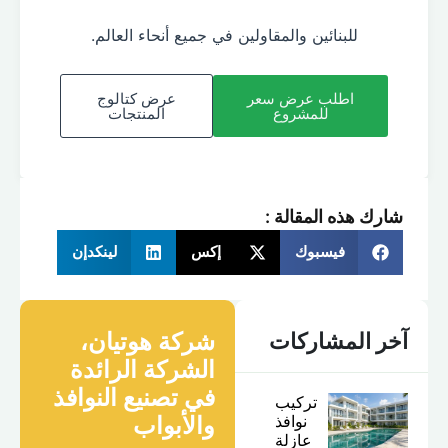
للبنائين والمقاولين في جميع أنحاء العالم.
اطلب عرض سعر
عرض كتالوج
للمشروع
المنتجات
شارك هذه المقالة :
فيسبوك
إكس
لينكدإن
شركة هوتيان،
آخر المشاركات
الشركة الرائدة
في تصنيع النوافذ
تركيب
نوافذ
والأبواب
عازلة