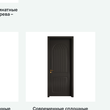
мнатные
рева –
я
нные
Современные сплошные