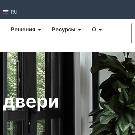
m
RU
Решения
Ресурсы
О
 двери