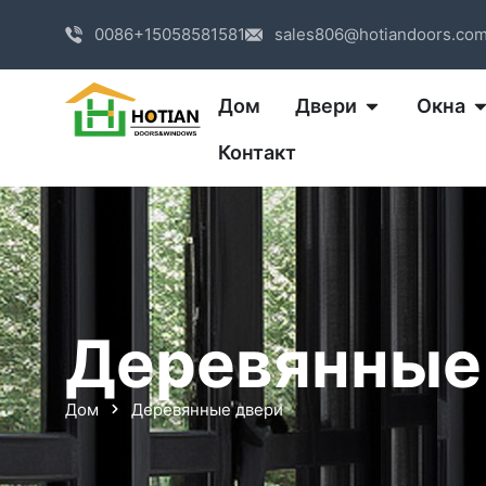
0086+15058581581
sales806@hotiandoors.co
Дом
Двери
Окна
Контакт
Деревянные
Дом
Деревянные двери