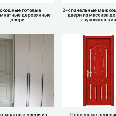
скошные готовые
2-х панельные межко
мнатные деревянные
двери из массива де
двери
звукоизоляци
омнатные двери из
Подвесные деревя