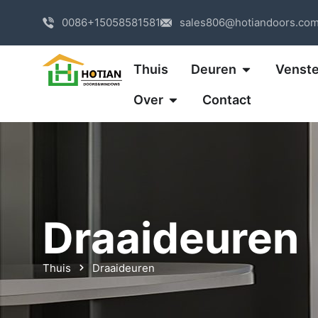
0086+15058581581
sales806@hotiandoors.co
Thuis
Deuren
Venste
Over
Contact
Draaideuren
Thuis
Draaideuren