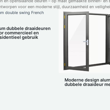
n en openslaande deuren – op maat gemaakte binnen- en b
ntworpen voor een moderne stijl, duurzaamheid en veilighei
um dubbele draaideuren
or commercieel en
sidentieel gebruik
Moderne design alu
dubbele draaideur me