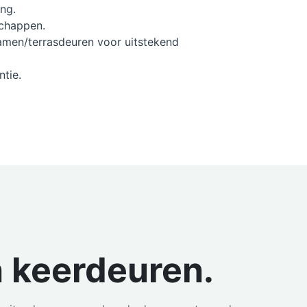
ng.
schappen.
amen/terrasdeuren voor uitstekend
ntie.
n keerdeuren.