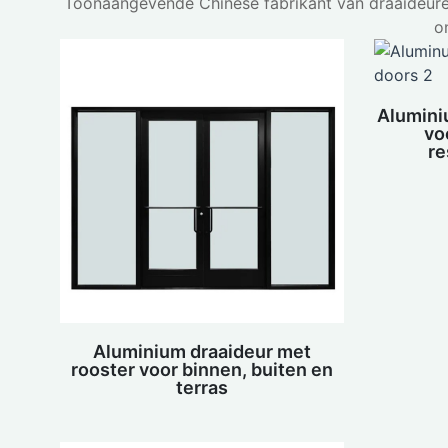
Toonaangevende Chinese fabrikant van draaideure
o
Alumini
vo
re
Aluminium draaideur met
rooster voor binnen, buiten en
terras