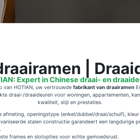
draairamen | Draa
AN: Expert in Chinese draai- en draaid
hap van HOTIAN, uw vertrouwde
fabrikant van draairamen
E
akte draai-/draaideuren voor woningen, appartementen, ka
kwaliteit, stijl en prestaties.
afmeting, openingstype (enkel/dubbel/draai/schuif), kleur
aniseerde stalen constructie garandeert een langdurige pr
.
te frames en slotopties voor echte gemoedsrust.