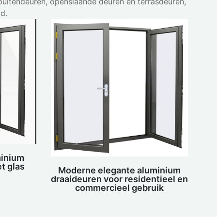
uitendeuren, openslaande deuren en terrasdeuren,
d.
minium
t glas
Moderne elegante aluminium
draaideuren voor residentieel en
commercieel gebruik