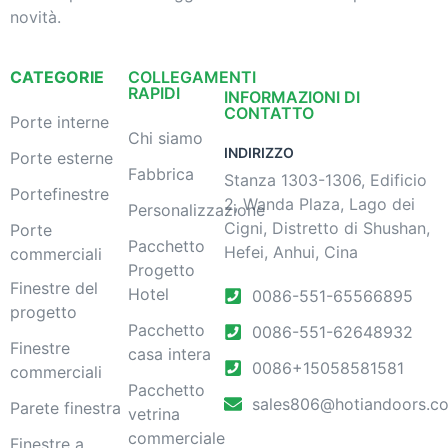
novità.
CATEGORIE
COLLEGAMENTI
RAPIDI
INFORMAZIONI DI
CONTATTO
Porte interne
Chi siamo
INDIRIZZO
Porte esterne
Fabbrica
Stanza 1303-1306, Edificio
Portefinestre
2, Wanda Plaza, Lago dei
Personalizzazione
Cigni, Distretto di Shushan,
Porte
Pacchetto
Hefei, Anhui, Cina
commerciali
Progetto
Finestre del
Hotel
0086-551-65566895
progetto
Pacchetto
0086-551-62648932
Finestre
casa intera
0086+15058581581
commerciali
Pacchetto
sales806@hotiandoors.c
Parete finestra
vetrina
commerciale
Finestre a