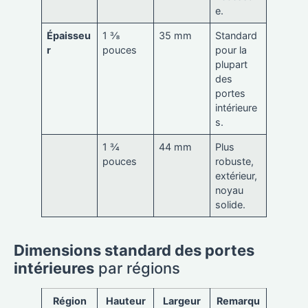
e.
Épaisseu
1 ⅜
35 mm
Standard
r
pouces
pour la
plupart
des
portes
intérieure
s.
1 ¾
44 mm
Plus
pouces
robuste,
extérieur,
noyau
solide.
Dimensions standard des portes
intérieures
par régions
Région
Hauteur
Largeur
Remarqu