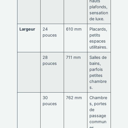
hauts
plafonds,
sensation
de luxe.
Largeur
24
610 mm
Placards,
pouces
petits
espaces
utilitaires.
28
711 mm
Salles de
pouces
bains,
parfois
petites
chambre
s.
30
762 mm
Chambre
pouces
s, portes
de
passage
commun
es.