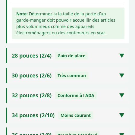
Déterminez si la taille de la porte d’un
garde-manger doit pouvoir accueillir des articles
plus volumineux comme des appareils
électroménagers ou des conteneurs en vrac.
28 pouces (2/4)
▼
Gain de place
Souvent utilisé dans les salles de bains ou les
petites chambres où l'espace est restreint. Il est
30 pouces (2/6)
▼
Très commun
praticable, mais peut s'avérer difficile pour
Une largeur très courante pour les chambres et
déplacer les meubles.
autres pièces. Elle offre un passage confortable
32 pouces (2/8)
▼
Conforme à l'ADA
pour la plupart des personnes.
Utilisations typiques :
Petites salles de bains,
Un autre choix populaire, notamment pour les
chambres compactes
passages principaux. Il est important de noter
34 pouces (2/10)
▼
Moins courant
Utilisations typiques :
Chambres, bureaux,
Prévalence:
que cette largeur (associée à des charnières
Courant dans les
études
Moins courant que 32″ ou 36″, mais offre une
standard) offre généralement l'ouverture
maisons anciennes
Prévalence:
sensation légèrement plus large et plus
Standard pour de
36 pouces (3/0)
▼