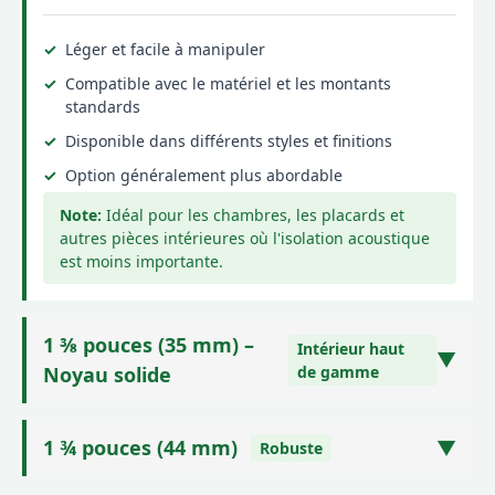
Léger et facile à manipuler
Compatible avec le matériel et les montants
standards
Disponible dans différents styles et finitions
Option généralement plus abordable
Idéal pour les chambres, les placards et
autres pièces intérieures où l'isolation acoustique
est moins importante.
1 ⅜ pouces (35 mm) –
Intérieur haut
▼
Noyau solide
de gamme
Construction plus lourde et plus dense, souvent
garnie de panneaux de particules ou de bois
1 ¾ pouces (44 mm)
▼
Robuste
d'ingénierie. Offre une bien meilleure
Moins courant pour les applications intérieures,