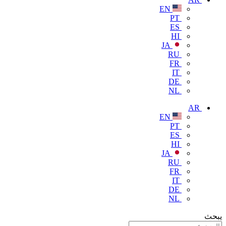
EN
PT
ES
HI
JA
RU
FR
IT
DE
NL
AR
EN
PT
ES
HI
JA
RU
FR
IT
DE
NL
يبحث