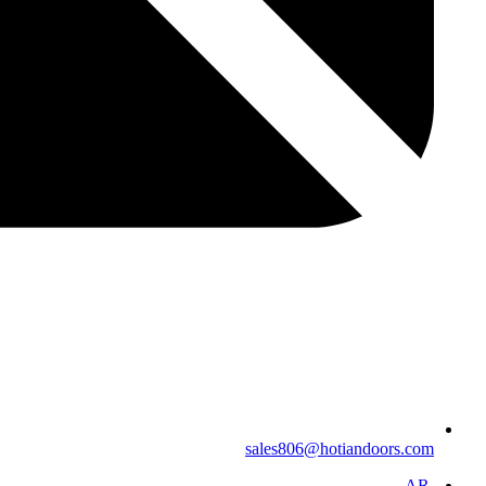
sales806@hotiandoors.com
AR